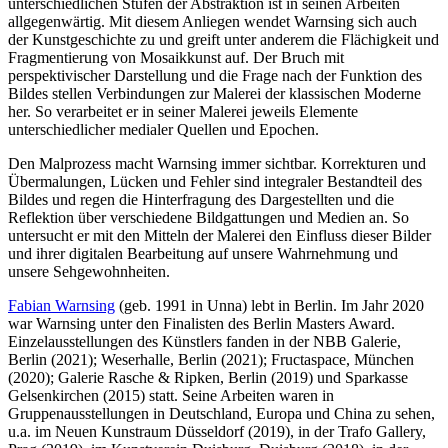
unterschiedlichen Stufen der Abstraktion ist in seinen Arbeiten
allgegenwärtig. Mit diesem Anliegen wendet Warnsing sich auch
der Kunstgeschichte zu und greift unter anderem die Flächigkeit und
Fragmentierung von Mosaikkunst auf. Der Bruch mit
perspektivischer Darstellung und die Frage nach der Funktion des
Bildes stellen Verbindungen zur Malerei der klassischen Moderne
her. So verarbeitet er in seiner Malerei jeweils Elemente
unterschiedlicher medialer Quellen und Epochen.
Den Malprozess macht Warnsing immer sichtbar. Korrekturen und
Übermalungen, Lücken und Fehler sind integraler Bestandteil des
Bildes und regen die Hinterfragung des Dargestellten und die
Reflektion über verschiedene Bildgattungen und Medien an. So
untersucht er mit den Mitteln der Malerei den Einfluss dieser Bilder
und ihrer digitalen Bearbeitung auf unsere Wahrnehmung und
unsere Sehgewohnheiten.
Fabian Warnsing
(geb. 1991 in Unna) lebt in Berlin. Im Jahr 2020
war Warnsing unter den Finalisten des Berlin Masters Award.
Einzelausstellungen des Künstlers fanden in der NBB Galerie,
Berlin (2021); Weserhalle, Berlin (2021); Fructaspace, München
(2020); Galerie Rasche & Ripken, Berlin (2019) und Sparkasse
Gelsenkirchen (2015) statt. Seine Arbeiten waren in
Gruppenausstellungen in Deutschland, Europa und China zu sehen,
u.a. im Neuen Kunstraum Düsseldorf (2019), in der Trafo Gallery,