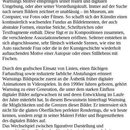
Warnsings Motive entspringen seiner realen und digitalen
Umgebung, oder aber seiner Vorstellungskraft. Immer auf der Suche
nach neuen Bildern zeichnet er unablässig – im Museum, am
Computer, vor Fotos oder Filmen. So schafft sich der Künstler einen
kontinuierlich wachsenden Fundus an Bildelementen, der auch
abstrakte Formen, einzelne Striche, Schriftzeichen oder
Textfragmente enthält. Diese fügt er zu Kompositionen zusammen,
die verschiedene Assoziationsebenen eröffnen. Seltener entstehen in
sich abgeschlossene, sehr filmisch wirkende Szenen, wie eine im
Auto rauchende Frau oder die in der Kunstgeschichte wiederholt
auftauchenden Motive einer Autopsie oder eines Stilllebens mit
Fischen.
Durch den grafischen Einsatz von Linien, einen flächigen
Farbauftrag sowie reduzierte farbliche Abstufungen erinnert
Warnsings Bildsprache zuerst an die Ästhetik früher digitaler
Animationen in Videospielen. In den 1990er Jahren geboren, gehört
Warnsing zu einer Generation, die unter dem starken Einfluss
digitaler Bilder aufgewachsen ist und deren Entwicklung im Laufe
der Jahre miterlebt hat. In diesem Bewusstsein hinterfragt Warnsing
die Möglichkeiten und die Grenzen dieser Bilder. Er interessiert sich
nicht für die glatten Oberflächen perfekter Renderings, die wir heute
kennen, sondern zeigt in seiner Malerei Fehler und Begrenztheiten
des digitalen Bildes auf.
Das Wechselspiel zwischen figurativer Darstellung und