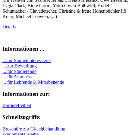
Mit Werken von Sasha Auerbakh, Heiko Bressnik, Uwe Bressnik,
Lygia Clark, Birke Gorm, Yoko Gwen Halbwidl, Hodel /
Schumacher / Clavadetscher, Christine & Irene Hohenbüchler,Jiří
Kolář, Michael Loewen, (...)
Details
Informationen ...
... für Studieninteressierte
... zur Bewerbung
... für Studierende
...
für Alumn*ae
... für Lehrende & Mitarbeitende
Informationen zur:
Barrierefreiheit
Schnellzugriffe:
Broschüre zur Gleichbehandlung
Equipmentausleihe