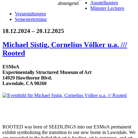
Ausstellungen
Münster Lectures
Veranstaltungen
Semestertermine
18.12.2024 – 20.12.2025
Michael Sistig, Cornelius Völker u.a. ///
Rooted
ESMoA
Experimentally Structured Museum of Art
14929 Hawthorne Blvd.
Lawndale, CA 90260
ROOTED was born of SEEDLINGS into our ESMoA permanent
exhibit symbolizing the transition to our new home in Lawndale. We
are grounded in the belief that art is healing, art is generous, and art