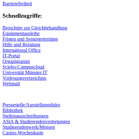
Barrierefreiheit
Schnellzugriffe:
Broschüre zur Gleichbehandlung
Equipmentausleihe
Fristen und Semestertermine
Hilfe und Beratung
International Office
IT-Portal
Organigramm
Sciebo-Campuscloud
Universität Münster-IT
Vorlesungsverzeichnis
Webmail
Pressestelle/Ausstellungsbüro
Bibliothek
Stellenausschreibungen
AStA & Studierendenvertretungen
Studierendenwerk/Mensen
Casino-Wochenkarte