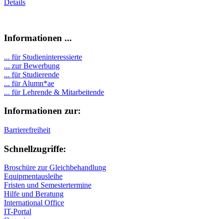
Details
Informationen ...
... für Studieninteressierte
... zur Bewerbung
... für Studierende
...
für Alumn*ae
... für Lehrende & Mitarbeitende
Informationen zur:
Barrierefreiheit
Schnellzugriffe:
Broschüre zur Gleichbehandlung
Equipmentausleihe
Fristen und Semestertermine
Hilfe und Beratung
International Office
IT-Portal