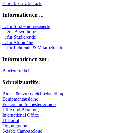
Zurück zur Übersicht
Informationen ...
... für Studieninteressierte
... zur Bewerbung
... für Studierende
...
für Alumn*ae
... für Lehrende & Mitarbeitende
Informationen zur:
Barrierefreiheit
Schnellzugriffe:
Broschüre zur Gleichbehandlung
Equipmentausleihe
Fristen und Semestertermine
Hilfe und Beratung
International Office
IT-Portal
Organigramm
Sciebo-Campuscloud