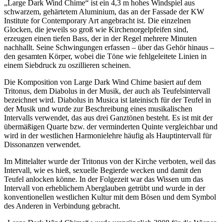
„Large Dark Wind Chime“ ist ein 4,3 m hohes Windspiel aus
schwarzem, gehärtetem Aluminium, das an der Fassade der KW
Institute for Contemporary Art angebracht ist. Die einzelnen
Glocken, die jeweils so groß wie Kirchenorgelpfeifen sind,
erzeugen einen tiefen Bass, der in der Regel mehrere Minuten
nachhallt. Seine Schwingungen erfassen – über das Gehör hinaus –
den gesamten Körper, wobei die Töne wie fehlgeleitete Linien in
einem Siebdruck zu oszillieren scheinen.
Die Komposition von Large Dark Wind Chime basiert auf dem
Tritonus, dem Diabolus in der Musik, der auch als Teufelsintervall
bezeichnet wird. Diabolus in Musica ist lateinisch für der Teufel in
der Musik und wurde zur Beschreibung eines musikalischen
Intervalls verwendet, das aus drei Ganztönen besteht. Es ist mit der
übermäßigen Quarte bzw. der verminderten Quinte vergleichbar und
wird in der westlichen Harmonielehre häufig als Hauptintervall für
Dissonanzen verwendet.
Im Mittelalter wurde der Tritonus von der Kirche verboten, weil das
Intervall, wie es hieß, sexuelle Begierde wecken und damit den
Teufel anlocken könne. In der Folgezeit war das Wissen um das
Intervall von erheblichem Aberglauben getrübt und wurde in der
konventionellen westlichen Kultur mit dem Bösen und dem Symbol
des Anderen in Verbindung gebracht.