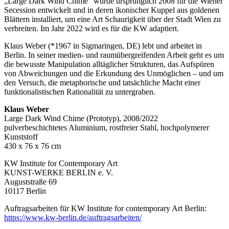
„Large Dark Wind Chime“ wurde ursprünglich 2008 für die Wiener
Secession entwickelt und in deren ikonischer Kuppel aus goldenen
Blättern installiert, um eine Art Schaurigkeit über der Stadt Wien zu
verbreiten. Im Jahr 2022 wird es für die KW adaptiert.
Klaus Weber (*1967 in Sigmaringen, DE) lebt und arbeitet in
Berlin. In seiner medien- und raumübergreifenden Arbeit geht es um
die bewusste Manipulation alltäglicher Strukturen, das Aufspüren
von Abweichungen und die Erkundung des Unmöglichen – und um
den Versuch, die metaphorische und tatsächliche Macht einer
funktionalistischen Rationalität zu untergraben.
Klaus Weber
Large Dark Wind Chime (Prototyp), 2008/2022
pulverbeschichtetes Aluminium, rostfreier Stahl, hochpolymerer
Kunststoff
430 x 76 x 76 cm
KW Institute for Contemporary Art
KUNST-WERKE BERLIN e. V.
Auguststraße 69
10117 Berlin
Auftragsarbeiten für KW Institute for contemporary Art Berlin:
https://www.kw-berlin.de/auftragsarbeiten/