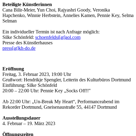
Beteiligte Künstlerinnen
Cana Bilir-Meier, Yun Choi, Rajyashri Goody, Veronika
Hapchenko, Winnie Herbstein, Annelies Kamen, Pennie Key, Selma
Selman
Ein individueller Termin ist nach Anfrage möglich:
Silke Schönfeld:
schoenfeldsi[at]aol.com
Presse des Künstlerhauses
press[at]kh-do.de
Eröffnung
Freitag, 3. Februar 2023, 19:00 Uhr
Grußwort: Hendrikje Spengler, Leiterin des Kulturbüros Dortmund
Einführung: Silke Schönfeld
20:00 – 22:00 Uhr: Pennie Key „Socks Off!!"
Ab 22:00 Uhr: „Un-Break My Heart“, Performanceabend im
Rekorder Dortmund, Gneisenaustraße 55, 44147 Dortmund
Ausstellungsdauer
4. Februar – 19. März 2023
Öffnungszeiten