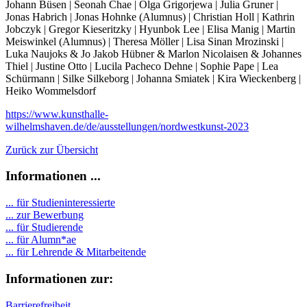
Johann Büsen | Seonah Chae | Olga Grigorjewa | Julia Gruner |
Jonas Habrich | Jonas Hohnke (Alumnus) | Christian Holl | Kathrin
Jobczyk | Gregor Kieseritzky | Hyunbok Lee | Elisa Manig | Martin
Meiswinkel (Alumnus) | Theresa Möller | Lisa Sinan Mrozinski |
Luka Naujoks & Jo Jakob Hübner & Marlon Nicolaisen & Johannes
Thiel | Justine Otto | Lucila Pacheco Dehne | Sophie Pape | Lea
Schürmann | Silke Silkeborg | Johanna Smiatek | Kira Wieckenberg |
Heiko Wommelsdorf
https://www.kunsthalle-
wilhelmshaven.de/de/ausstellungen/nordwestkunst-2023
Zurück zur Übersicht
Informationen ...
... für Studieninteressierte
... zur Bewerbung
... für Studierende
...
für Alumn*ae
... für Lehrende & Mitarbeitende
Informationen zur:
Barrierefreiheit