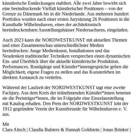
künstlerische Entdeckungen etabliert. Alle zwei Jahre bewirbt sich
eine beeindruckende Vielfalt künstlerischer Positionen – von der
Grenze zu Dänemark bis in die Niederlande. Aus mehreren hundert
Portfolios wurden nach einer ersten Jurysitzung 26 Positionen in die
Kunsthalle Wilhelmshaven, eines der architektonisch
beeindruckendsten Ausstellungshäuser Niedersachsens, eingeladen.
Auch 2023 kann die NORDWESTKUNST mit aktuellen Themen
und einer Zusammenschau unterschiedlichster Medien
beeindrucken: Junge Medienkunst, Installationen und das
Neudenken traditioneller Techniken versprechen einen dynamischen
Ein- und Überblick über die aktuelle künstlerische Produktion.
Performances, Rundgänge und Künstler*innengespräche geben die
Möglichkeit, eigene Fragen zu stellen und das Kunsterleben im
direkten Austausch zu vertiefen.
Während der Laufzeit der NORDWESTKUNST tagt eine zweite
Fachjury. Aus dem Kreis der teilnehmenden Künstler*innen benennt
sie die Preisträger*innen, die im Folgejahr eine Einzelausstellung
mit Katalog erhalten. Den Preis der NORDWESTKUNST lobt der
1912 gegründete Verein der Kunstfreunde für Wilhelmshaven e. V.
aus.
Mit
Clara Alisch | Claudia Balsters & Hannah Goldstein | Jonas Brinker |