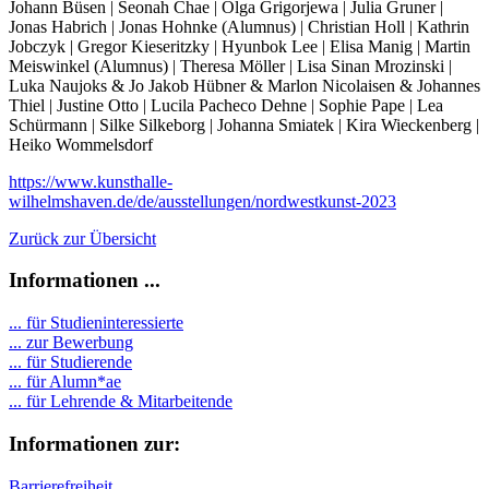
Johann Büsen | Seonah Chae | Olga Grigorjewa | Julia Gruner |
Jonas Habrich | Jonas Hohnke (Alumnus) | Christian Holl | Kathrin
Jobczyk | Gregor Kieseritzky | Hyunbok Lee | Elisa Manig | Martin
Meiswinkel (Alumnus) | Theresa Möller | Lisa Sinan Mrozinski |
Luka Naujoks & Jo Jakob Hübner & Marlon Nicolaisen & Johannes
Thiel | Justine Otto | Lucila Pacheco Dehne | Sophie Pape | Lea
Schürmann | Silke Silkeborg | Johanna Smiatek | Kira Wieckenberg |
Heiko Wommelsdorf
https://www.kunsthalle-
wilhelmshaven.de/de/ausstellungen/nordwestkunst-2023
Zurück zur Übersicht
Informationen ...
... für Studieninteressierte
... zur Bewerbung
... für Studierende
...
für Alumn*ae
... für Lehrende & Mitarbeitende
Informationen zur:
Barrierefreiheit