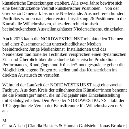
künstlerische Entdeckungen etabliert. Alle zwei Jahre bewirbt sich
eine beeindruckende Vielfalt künstlerischer Positionen – von der
Grenze zu Dänemark bis in die Niederlande. Aus mehreren hundert
Portfolios wurden nach einer ersten Jurysitzung 26 Positionen in die
Kunsthalle Wilhelmshaven, eines der architektonisch
beeindruckendsten Ausstellungshäuser Niedersachsens, eingeladen.
Auch 2023 kann die NORDWESTKUNST mit aktuellen Themen
und einer Zusammenschau unterschiedlichster Medien
beeindrucken: Junge Medienkunst, Installationen und das
Neudenken traditioneller Techniken versprechen einen dynamischen
Ein- und Überblick über die aktuelle künstlerische Produktion.
Performances, Rundgänge und Künstler*innengespräche geben die
Möglichkeit, eigene Fragen zu stellen und das Kunsterleben im
direkten Austausch zu vertiefen.
Während der Laufzeit der NORDWESTKUNST tagt eine zweite
Fachjury. Aus dem Kreis der teilnehmenden Künstler*innen benennt
sie die Preisträger*innen, die im Folgejahr eine Einzelausstellung
mit Katalog erhalten. Den Preis der NORDWESTKUNST lobt der
1912 gegründete Verein der Kunstfreunde für Wilhelmshaven e. V.
aus.
Mit
Clara Alisch | Claudia Balsters & Hannah Goldstein | Jonas Brinker |