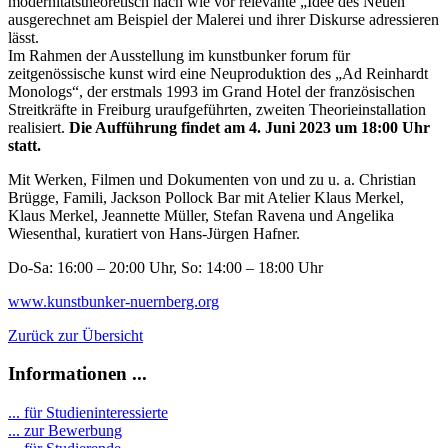
modernitätstheoretisch nach wie vor relevante „Idee des Neuen“
ausgerechnet am Beispiel der Malerei und ihrer Diskurse adressieren
lässt.
Im Rahmen der Ausstellung im kunstbunker forum für
zeitgenössische kunst wird eine Neuproduktion des „Ad Reinhardt
Monologs“, der erstmals 1993 im Grand Hotel der französischen
Streitkräfte in Freiburg uraufgeführten, zweiten Theorieinstallation
realisiert.
Die Aufführung findet am 4. Juni 2023 um 18:00 Uhr
statt.
Mit Werken, Filmen und Dokumenten von und zu u. a. Christian
Brügge, Famili, Jackson Pollock Bar mit Atelier Klaus Merkel,
Klaus Merkel, Jeannette Müller, Stefan Ravena und Angelika
Wiesenthal, kuratiert von Hans-Jürgen Hafner.
Do-Sa: 16:00 – 20:00 Uhr, So: 14:00 – 18:00 Uhr
www.kunstbunker-nuernberg.org
Zurück zur Übersicht
Informationen ...
... für Studieninteressierte
... zur Bewerbung