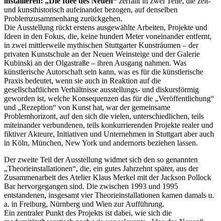
installieren: „Die Idee des Neuen“
zerfällt in zwei Teile, die zeit-
und kunsthistorisch aufeinander bezogen, auf denselben
Problemzusammenhang zurückgehen.
Die Ausstellung rückt erstens ausgewählte Arbeiten, Projekte und
Ideen in den Fokus, die, keine hundert Meter voneinander entfernt,
in zwei mittlerweile mythischen Stuttgarter Kunsträumen – der
privaten Kunstschule an der Neuen Weinsteige und der Galerie
Kubinski an der Olgastraße – ihren Ausgang nahmen. Was
künstlerische Autorschaft sein kann, was es für die künstlerische
Praxis bedeutet, wenn sie auch in Reaktion auf die
gesellschaftlichen Verhältnisse ausstellungs- und diskursförmig
geworden ist, welche Konsequenzen das für die „Veröffentlichung“
und „Rezeption“ von Kunst hat, war der gemeinsame
Problemhorizont, auf den sich die vielen, unterschiedlichen, teils
miteinander verbundenen, teils konkurrierenden Projekte realer und
fiktiver Akteure, Initiativen und Unternehmen in Stuttgart aber auch
in Köln, München, New York und andernorts beziehen lassen.
Der zweite Teil der Ausstellung widmet sich den so genannten
„Theorieinstallationen“, die, ein gutes Jahrzehnt später, aus der
Zusammenarbeit des Atelier Klaus Merkel mit der Jackson Pollock
Bar hervorgegangen sind. Die zwischen 1993 und 1995
entstandenen, insgesamt vier Theorieinstallationen kamen damals u.
a. in Freiburg, Nürnberg und Wien zur Aufführung.
Ein zentraler Punkt des Projekts ist dabei, wie sich die