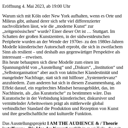
Eröffnung 4. Mai 2023, ab 19:00 Uhr
Warum sich mit Köln oder New York aufhalten, wenn es Orte und
Milieus gibt, anhand derer sich sehr viel differenzierter
nachvollziehen lässt, wie die „moderne Kunst“ zur
„zeitgenössischen“ wurde? Einer dieser Ort ist … Stuttgart. Im
Schatten der großen Kunstzentren, in der südwestdeutschen
Peripherie wurden an der Wende der 1970er- zu den 1980er-Jahren
Modelle künstlerischer Autorschaft erprobt, die sich in zweifachem
Sinn als resilient – und deshalb aus gegenwärtiger Perspektive als
interessant – erweisen.
Bis heute behaupten sich diese Modelle zum einen im
Spannungsfeld von „Ausstellung“ und „Diskurs“, „Institution“ und
„Selbstorganisation“ aber auch von taktischer Klandestinität und
mangelnder Nachfrage, statt sich mit hilfloser „Systemrelevanz“
anzubiedern. Zum anderen hat sich in diesem Zusammenhang, als
Effekt darauf, ein regelrechtes Mindset herausgebildet, das, im
Nachhinein, als „das Kuratorische“ zu bestimmen wäre. Das
Kuratorische in der Verbindung künstlerischer, diskursiver und
vermittelnder Arbeitsweisen prägt als mittlerweile global
verbindlicher Standard die Produktion und Rezeption von Kunst
und ihre gesellschaftliche und kulturelle Funktion.
Das Ausstellungsprojekt
I AM THE AUDIENCE & / Theorie