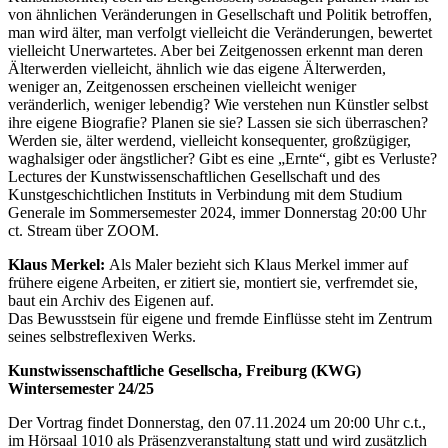
von ähnlichen Veränderungen in Gesellschaft und Politik betroffen,
man wird älter, man verfolgt vielleicht die Veränderungen, bewertet
vielleicht Unerwartetes. Aber bei Zeitgenossen erkennt man deren
Älterwerden vielleicht, ähnlich wie das eigene Älterwerden,
weniger an, Zeitgenossen erscheinen vielleicht weniger
veränderlich, weniger lebendig? Wie verstehen nun Künstler selbst
ihre eigene Biografie? Planen sie sie? Lassen sie sich überraschen?
Werden sie, älter werdend, vielleicht konsequenter, großzügiger,
waghalsiger oder ängstlicher? Gibt es eine „Ernte“, gibt es Verluste?
Lectures der Kunstwissenschaftlichen Gesellschaft und des
Kunstgeschichtlichen Instituts in Verbindung mit dem Studium
Generale im Sommersemester 2024, immer Donnerstag 20:00 Uhr
ct. Stream über ZOOM.
Klaus Merkel:
Als Maler bezieht sich Klaus Merkel immer auf
frühere eigene Arbeiten, er zitiert sie, montiert sie, verfremdet sie,
baut ein Archiv des Eigenen auf.
Das Bewusstsein für eigene und fremde Einflüsse steht im Zentrum
seines selbstreflexiven Werks.
Kunstwissenschaftliche Gesellscha, Freiburg (KWG)
Wintersemester 24/25
Der Vortrag findet Donnerstag, den 07.11.2024 um 20:00 Uhr c.t.,
im Hörsaal 1010 als Präsenzveranstaltung statt und wird zusätzlich