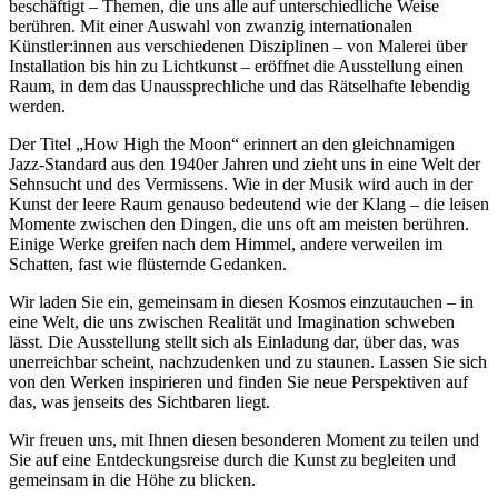
beschäftigt – Themen, die uns alle auf unterschiedliche Weise
berühren. Mit einer Auswahl von zwanzig internationalen
Künstler:innen aus verschiedenen Disziplinen – von Malerei über
Installation bis hin zu Lichtkunst – eröffnet die Ausstellung einen
Raum, in dem das Unaussprechliche und das Rätselhafte lebendig
werden.
Der Titel „How High the Moon“ erinnert an den gleichnamigen
Jazz-Standard aus den 1940er Jahren und zieht uns in eine Welt der
Sehnsucht und des Vermissens. Wie in der Musik wird auch in der
Kunst der leere Raum genauso bedeutend wie der Klang – die leisen
Momente zwischen den Dingen, die uns oft am meisten berühren.
Einige Werke greifen nach dem Himmel, andere verweilen im
Schatten, fast wie flüsternde Gedanken.
Wir laden Sie ein, gemeinsam in diesen Kosmos einzutauchen – in
eine Welt, die uns zwischen Realität und Imagination schweben
lässt. Die Ausstellung stellt sich als Einladung dar, über das, was
unerreichbar scheint, nachzudenken und zu staunen. Lassen Sie sich
von den Werken inspirieren und finden Sie neue Perspektiven auf
das, was jenseits des Sichtbaren liegt.
Wir freuen uns, mit Ihnen diesen besonderen Moment zu teilen und
Sie auf eine Entdeckungsreise durch die Kunst zu begleiten und
gemeinsam in die Höhe zu blicken.