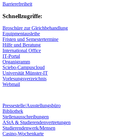
Barrierefreiheit
Schnellzugriffe:
Broschüre zur Gleichbehandlung
Equipmentausleihe
Fristen und Semestertermine
Hilfe und Beratung
International Office
IT-Portal
Organigramm
Sciebo-Campuscloud
Universität Münster-IT
Vorlesungsverzeichnis
Webmail
Pressestelle/Ausstellungsbüro
Bibliothek
Stellenausschreibungen
AStA & Studierendenvertretungen
Studierendenwerk/Mensen
Casino-Wochenkarte