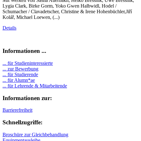
Mit Werken von Sasha Auerbakh, Heiko Bressnik, Uwe Bressnik,
Lygia Clark, Birke Gorm, Yoko Gwen Halbwidl, Hodel /
Schumacher / Clavadetscher, Christine & Irene Hohenbüchler,Jiří
Kolář, Michael Loewen, (...)
Details
Informationen ...
... für Studieninteressierte
... zur Bewerbung
... für Studierende
...
für Alumn*ae
... für Lehrende & Mitarbeitende
Informationen zur:
Barrierefreiheit
Schnellzugriffe:
Broschüre zur Gleichbehandlung
Equipmentausleihe