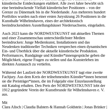
künstlerische Entdeckungen etabliert. Alle zwei Jahre bewirbt sich
eine beeindruckende Vielfalt künstlerischer Positionen – von der
Grenze zu Dänemark bis in die Niederlande. Aus mehreren hundert
Portfolios wurden nach einer ersten Jurysitzung 26 Positionen in die
Kunsthalle Wilhelmshaven, eines der architektonisch
beeindruckendsten Ausstellungshäuser Niedersachsens, eingeladen.
Auch 2023 kann die NORDWESTKUNST mit aktuellen Themen
und einer Zusammenschau unterschiedlichster Medien
beeindrucken: Junge Medienkunst, Installationen und das
Neudenken traditioneller Techniken versprechen einen dynamischen
Ein- und Überblick über die aktuelle künstlerische Produktion.
Performances, Rundgänge und Künstler*innengespräche geben die
Möglichkeit, eigene Fragen zu stellen und das Kunsterleben im
direkten Austausch zu vertiefen.
Während der Laufzeit der NORDWESTKUNST tagt eine zweite
Fachjury. Aus dem Kreis der teilnehmenden Künstler*innen benennt
sie die Preisträger*innen, die im Folgejahr eine Einzelausstellung
mit Katalog erhalten. Den Preis der NORDWESTKUNST lobt der
1912 gegründete Verein der Kunstfreunde für Wilhelmshaven e. V.
aus.
Mit
Clara Alisch | Claudia Balsters & Hannah Goldstein | Jonas Brinker |