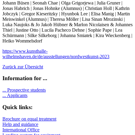
Johann Büsen | Seonah Chae | Olga Grigorjewa | Julia Gruner |
Jonas Habrich | Jonas Hohnke (Alumnus) | Christian Holl | Kathrin
Jobczyk | Gregor Kieseritzky | Hyunbok Lee | Elisa Manig | Martin
Meiswinkel (Alumnus) | Theresa Möller | Lisa Sinan Mrozinski |
Luka Naujoks & Jo Jakob Hübner & Marlon Nicolaisen & Johannes
Thiel | Justine Otto | Lucila Pacheco Dehne | Sophie Pape | Lea
Schürmann | Silke Silkeborg | Johanna Smiatek | Kira Wieckenberg |
Heiko Wommelsdorf
https://www.kunsthalle-
wilhelmshaven.de/de/ausstellungen/nordwestkunst-2023
Zurück zur Übersicht
Information for ...
...
Prospective students
...
Applicants
Quick links:
Brochure on equal treatment
Help and guidance
International Office