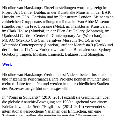
Nicoline van Harskamps Einzelausstellungen wurden gezeigt im
Project Art Centre, Dublin, in der Kunsthalle Münster, in der BAK
Utrecht, im C3A, Cordoba und im Kunstraum London. Sie nahm an
zahlreichen Gruppenausstellungen teil u.a. im Van Abbe Museum
(Eindhoven), im Frac Lorraine (Metz), im Frankfurter Kunstverein,
im Clark House (Mumbai) in der Ellen Art Gallery (Montreal), im
Ujadovski Castle – Center for Contemporary Art (Warschau), im
MUAC (Mexiko City), im Serralves Museum (Porto), in der
Waterside Contemporary (London), auf der Manifesta 9 (Genk) und
der Performa 11 (New York) sowie auf den Biennalen von Sydney,
Göteborg, Taipeh, Moskau, Limerick, Bukarest und Shanghai.
Werk
Nicoline van Harskamps Werk umfasst Videoarbeiten, Installationen
und inszenierte Performances. Ihre Projekte können mitunter über
mehrere Jahre fortlaufen und werden in unterschiedlichen Stadien
des Prozesses aufgeführt und ausgestellt.
In “Yours in Solidarity“ (2010–2013) erzählt sie Geschichten über
die globale Anarchie-Bewegung seit 1989 ausgehend von einem
Briefarchiv. In der Serie “Englishes“ (2014–2016) verwendet sie
international gesprochene Varianten des Englischen, um eine
Zukunft vorzustellen, die geprägt ist von der Allgegenwart und