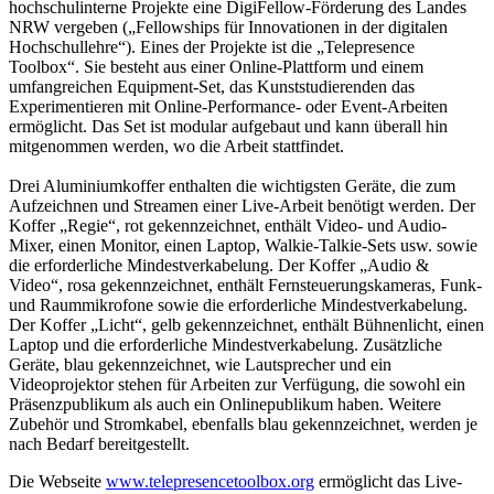
hochschulinterne Projekte eine DigiFellow-Förderung des Landes
NRW vergeben („Fellowships für Innovationen in der digitalen
Hochschullehre“). Eines der Projekte ist die „Telepresence
Toolbox“. Sie besteht aus einer Online-Plattform und einem
umfangreichen Equipment-Set, das Kunststudierenden das
Experimentieren mit Online-Performance- oder Event-Arbeiten
ermöglicht. Das Set ist modular aufgebaut und kann überall hin
mitgenommen werden, wo die Arbeit stattfindet.
Drei Aluminiumkoffer enthalten die wichtigsten Geräte, die zum
Aufzeichnen und Streamen einer Live-Arbeit benötigt werden. Der
Koffer „Regie“, rot gekennzeichnet, enthält Video- und Audio-
Mixer, einen Monitor, einen Laptop, Walkie-Talkie-Sets usw. sowie
die erforderliche Mindestverkabelung. Der Koffer „Audio &
Video“, rosa gekennzeichnet, enthält Fernsteuerungskameras, Funk-
und Raummikrofone sowie die erforderliche Mindestverkabelung.
Der Koffer „Licht“, gelb gekennzeichnet, enthält Bühnenlicht, einen
Laptop und die erforderliche Mindestverkabelung. Zusätzliche
Geräte, blau gekennzeichnet, wie Lautsprecher und ein
Videoprojektor stehen für Arbeiten zur Verfügung, die sowohl ein
Präsenzpublikum als auch ein Onlinepublikum haben. Weitere
Zubehör und Stromkabel, ebenfalls blau gekennzeichnet, werden je
nach Bedarf bereitgestellt.
Die Webseite
www.telepresencetoolbox.org
ermöglicht das Live-