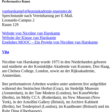
Performative Kunst
vanharskamp[at]kunstakademie-muenster.de
Sprechstunde nach Vereinbarung per E-Mail.
Leonardo-Campus 2
Raum 129
Website von Nicoline van Harskamp
Website der Klasse van Harskamp
Englishes MOOC – Ein Projekt von Nicoline van Harskamp
Vita
Nicoline van Harskamp wurde 1975 in den Niederlanden geboren
und studierte an der Koninklijke Akademie van Kunsten, Den Haag,
am Chelsea College, London, sowie an der Rijksakademie,
Amsterdam.
Ihre performativen Arbeiten wurden unter anderem live aufgeführt
während des Steirischen Herbst (Graz), im Stedelijk Museum
(Amsterdam), in der Tate Modern (London), bei KunstWerke
(Berlin), im Melly CCA (Rotterdam), im New Museum (New
York), in der Arnolfini Gallery (Bristol), im Archive Kabinett
(Berlin), bei Tenderpixel (London), im Kaaitheater (Brüssel) und im
Ruhr Ding (Oberhausen).