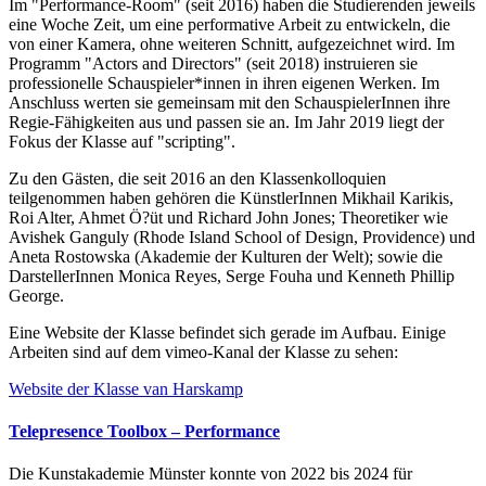
Im "Performance-Room" (seit 2016) haben die Studierenden jeweils
eine Woche Zeit, um eine performative Arbeit zu entwickeln, die
von einer Kamera, ohne weiteren Schnitt, aufgezeichnet wird. Im
Programm "Actors and Directors" (seit 2018) instruieren sie
professionelle Schauspieler*innen in ihren eigenen Werken. Im
Anschluss werten sie gemeinsam mit den SchauspielerInnen ihre
Regie-Fähigkeiten aus und passen sie an. Im Jahr 2019 liegt der
Fokus der Klasse auf "scripting".
Zu den Gästen, die seit 2016 an den Klassenkolloquien
teilgenommen haben gehören die KünstlerInnen Mikhail Karikis,
Roi Alter, Ahmet Ö?üt und Richard John Jones; Theoretiker wie
Avishek Ganguly (Rhode Island School of Design, Providence) und
Aneta Rostowska (Akademie der Kulturen der Welt); sowie die
DarstellerInnen Monica Reyes, Serge Fouha und Kenneth Phillip
George.
Eine Website der Klasse befindet sich gerade im Aufbau. Einige
Arbeiten sind auf dem vimeo-Kanal der Klasse zu sehen:
Website der Klasse van Harskamp
Telepresence Toolbox – Performance
Die Kunstakademie Münster konnte von 2022 bis 2024 für