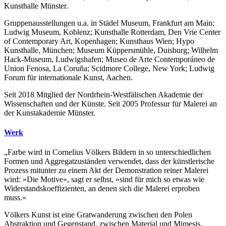
Kunsthalle Münster.
Gruppenausstellungen u.a. in Städel Museum, Frankfurt am Main;
Ludwig Museum, Koblenz; Kunsthalle Rotterdam, Den Vrie Center
of Contemporary Art, Kopenhagen; Kunsthaus Wien; Hypo
Kunsthalle, München; Museum Küppersmühle, Duisburg; Wilhelm
Hack-Museum, Ludwigshafen; Museo de Arte Contemporáneo de
Union Fenosa, La Coruña; Scidmore College, New York; Ludwig
Forum für internationale Kunst, Aachen.
Seit 2018 Mitglied der Nordrhein-Westfälischen Akademie der
Wissenschaften und der Künste. Seit 2005 Professur für Malerei an
der Kunstakademie Münster.
Werk
„Farbe wird in Cornelius Völkers Bildern in so unterschiedlichen
Formen und Aggregatzuständen verwendet, dass der künstlerische
Prozess mitunter zu einem Akt der Demonstration reiner Malerei
wird: »Die Motive«, sagt er selbst, »sind für mich so etwas wie
Widerstandskoeffizienten, an denen sich die Malerei erproben
muss.«
Völkers Kunst ist eine Gratwanderung zwischen den Polen
Abstraktion und Gegenstand, zwischen Material und Mimesis,