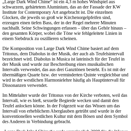
„Large Dark Wind Chime“ ist ein 4,3 m hohes Windspiel aus
schwarzem, gehärtetem Aluminium, das an der Fassade der KW
Institute for Contemporary Art angebracht ist. Die einzelnen
Glocken, die jeweils so groß wie Kirchenorgelpfeifen sind,
erzeugen einen tiefen Bass, der in der Regel mehrere Minuten
nachhallt. Seine Schwingungen erfassen – über das Gehör hinaus –
den gesamten Körper, wobei die Töne wie fehlgeleitete Linien in
einem Siebdruck zu oszillieren scheinen.
Die Komposition von Large Dark Wind Chime basiert auf dem
Tritonus, dem Diabolus in der Musik, der auch als Teufelsintervall
bezeichnet wird. Diabolus in Musica ist lateinisch für der Teufel in
der Musik und wurde zur Beschreibung eines musikalischen
Intervalls verwendet, das aus drei Ganztönen besteht. Es ist mit der
übermäßigen Quarte bzw. der verminderten Quinte vergleichbar und
wird in der westlichen Harmonielehre häufig als Hauptintervall für
Dissonanzen verwendet.
Im Mittelalter wurde der Tritonus von der Kirche verboten, weil das
Intervall, wie es hieß, sexuelle Begierde wecken und damit den
Teufel anlocken könne. In der Folgezeit war das Wissen um das
Intervall von erheblichem Aberglauben getrübt und wurde in der
konventionellen westlichen Kultur mit dem Bösen und dem Symbol
des Anderen in Verbindung gebracht.