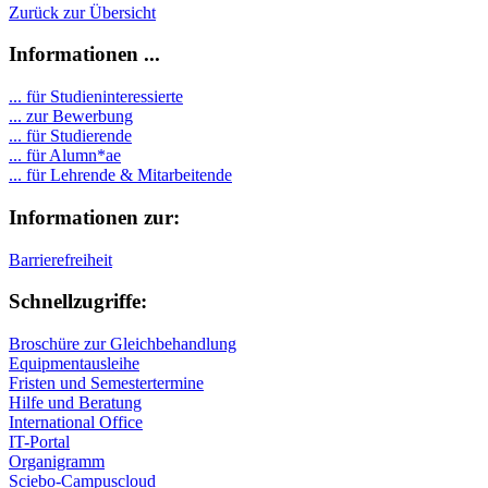
Zurück zur Übersicht
Informationen ...
... für Studieninteressierte
... zur Bewerbung
... für Studierende
...
für Alumn*ae
... für Lehrende & Mitarbeitende
Informationen zur:
Barrierefreiheit
Schnellzugriffe:
Broschüre zur Gleichbehandlung
Equipmentausleihe
Fristen und Semestertermine
Hilfe und Beratung
International Office
IT-Portal
Organigramm
Sciebo-Campuscloud