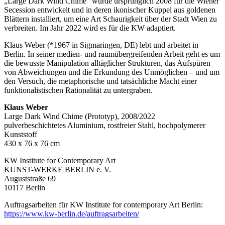
„Large Dark Wind Chime“ wurde ursprünglich 2008 für die Wiener
Secession entwickelt und in deren ikonischer Kuppel aus goldenen
Blättern installiert, um eine Art Schaurigkeit über der Stadt Wien zu
verbreiten. Im Jahr 2022 wird es für die KW adaptiert.
Klaus Weber (*1967 in Sigmaringen, DE) lebt und arbeitet in
Berlin. In seiner medien- und raumübergreifenden Arbeit geht es um
die bewusste Manipulation alltäglicher Strukturen, das Aufspüren
von Abweichungen und die Erkundung des Unmöglichen – und um
den Versuch, die metaphorische und tatsächliche Macht einer
funktionalistischen Rationalität zu untergraben.
Klaus Weber
Large Dark Wind Chime (Prototyp), 2008/2022
pulverbeschichtetes Aluminium, rostfreier Stahl, hochpolymerer
Kunststoff
430 x 76 x 76 cm
KW Institute for Contemporary Art
KUNST-WERKE BERLIN e. V.
Auguststraße 69
10117 Berlin
Auftragsarbeiten für KW Institute for contemporary Art Berlin:
https://www.kw-berlin.de/auftragsarbeiten/