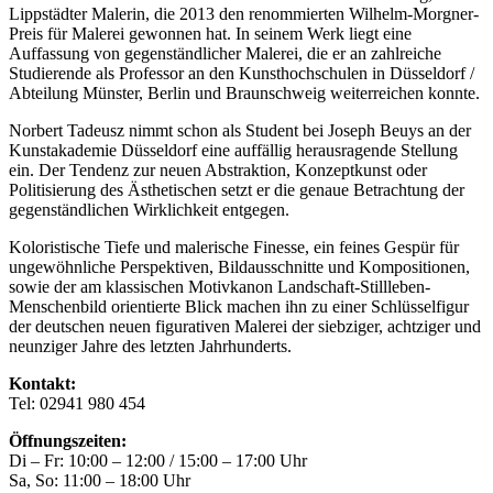
Lippstädter Malerin, die 2013 den renommierten Wilhelm-Morgner-
Preis für Malerei gewonnen hat. In seinem Werk liegt eine
Auffassung von gegenständlicher Malerei, die er an zahlreiche
Studierende als Professor an den Kunsthochschulen in Düsseldorf /
Abteilung Münster, Berlin und Braunschweig weiterreichen konnte.
Norbert Tadeusz nimmt schon als Student bei Joseph Beuys an der
Kunstakademie Düsseldorf eine auffällig herausragende Stellung
ein. Der Tendenz zur neuen Abstraktion, Konzeptkunst oder
Politisierung des Ästhetischen setzt er die genaue Betrachtung der
gegenständlichen Wirklichkeit entgegen.
Koloristische Tiefe und malerische Finesse, ein feines Gespür für
ungewöhnliche Perspektiven, Bildausschnitte und Kompositionen,
sowie der am klassischen Motivkanon Landschaft-Stillleben-
Menschenbild orientierte Blick machen ihn zu einer Schlüsselfigur
der deutschen neuen figurativen Malerei der siebziger, achtziger und
neunziger Jahre des letzten Jahrhunderts.
Kontakt:
Tel: 02941 980 454
Öffnungszeiten:
Di – Fr: 10:00 – 12:00 / 15:00 – 17:00 Uhr
Sa, So: 11:00 – 18:00 Uhr