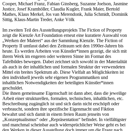
Cooper, Michael Franz, Fabian Ginsberg, Suzanne Joelson, Jasmine
Justice, Josef Kramhöller, Claudia Kugler, Frank Maier, Bertold
Mathes, Klaus Merkel, Jos van Merendonk, Julia Schmidt, Dominik
Sittig, Klaus-Martin Treder, Anke Völk
Im zweiten Teil des Ausstellungsprojekts The Fiction of Property
zeigt die Kienzle Art Foundation erneut eine kuratiere Auswahl von
„Werken der Malerei“ aus der Sammlung Kienzle. The Fiction of
Property II umfasst dabei den Zeitraum seit den 1990er-Jahren bis
heute. Es werden Arbeiten von Künstler*innen gezeigt, die sich mit
ihrem Werk im engeren oder weiteren Sinne im Format des
Tafelbildes bewegen. Dabei zeichnet sich sowohl in der Materialität
als auch in der inhaltlichen und formalen Struktur der verwendeten
Mittel ein breites Spektrum ab. Diese Vielfalt an Möglichkeiten ist
den individuell jeweils sehr eigenen Programmatiken und
inhaltlichen Notwendigkeiten der beteiligten Künstler*innen
geschuldet.
Die ihnen gemeinsame Eigenschaft ist dann aber, dass die jeweilige
Arbeit einer strukturellen, formalen, technischen, inhaltlichen, etc.
Beschreibung zugänglich ist und sich darin nicht erschöpft oder
verbraucht, sondern ihre spezifische Eigenmacht und Fiktion
bewahrt und sich damit in einem freien Raum jenseits von
„Konzeptualismus“ oder „Repräsentation“ befindet. In vielfältigster
und manchmal scheinbar auch widersprüchlicher Weise geht es bei
den Werken in dieser Ausstellung doch immer um die Frage nach