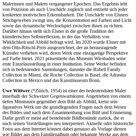
Malerinnen und Malern vergangener Epochen. Das Ergebnis lebt
von Präzision als auch Unschärfe zugleich und entzieht sich jeder
konkreten motivischen Erkennbarkeit. Die Unschärfe von Elsners
Strichgeweben zwingt uns, die Konzentration auf Farben und Licht
sowie das dynamische Wechselspiel zwischen ihnen zu richten.
Darüber hinaus stellt sich Elsner in die große Tradition der
künstlerischen Selbstreflexion, in der das Verhältnis von
Wirklichkeit und Abbild befragt wird. Im 2020 wurde Elsner mit
dem Otto-Ritschl-Preis ausgezeichnet, der an herausragende
Künstler verliehen wird, deren Werk eine einzigartige Perspektive
auf Farbe bietet. 2021 präsentierte das Museum Wiesbaden seine
erste Einzelausstellung in einer Institution. Seine Werke befinden
sich in bedeutenden Sammlungen, darunter die Rubell Family
Collection in Miami, die Roche Collection in Basel, die Adrastus
Collection in Mexico und das Kunstmuseum Bonn.
Uwe Wittwer
(*Zürich, 1954) ist einer der bedeutendsten Maler
innerhalb der Schweizer Gegenwartskunst. Angetrieben von einem
tiefen Misstrauen gegenüber dem Bild als Abbild, kreist sein
figuratives Werk um die grundlegenden Fragen nach dem Wesen
des Bildes und nach dem Zusammenhang von Bild und Erinnerung.
Dafür greift er meist auf bestehende Bildbestände zurück, die er
nach seinen Vorstellungen neu interpretiert. Aktuelle oder historische
Fotos aus dem Internet können dabei genauso als Vorlage dienen
wie Bilder aus dem Familienalbum oder bekannte Werke aus dem