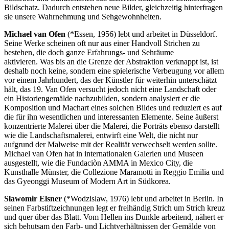
Bildschatz. Dadurch entstehen neue Bilder, gleichzeitig hinterfragen
sie unsere Wahrnehmung und Sehgewohnheiten.
Michael van Ofen
(*Essen, 1956) lebt und arbeitet in Düsseldorf.
Seine Werke scheinen oft nur aus einer Handvoll Strichen zu
bestehen, die doch ganze Erfahrungs- und Sehräume
aktivieren. Was bis an die Grenze der Abstraktion verknappt ist, ist
deshalb noch keine, sondern eine spielerische Verbeugung vor allem
vor einem Jahrhundert, das der Künstler für weiterhin unterschätzt
hält, das 19. Van Ofen versucht jedoch nicht eine Landschaft oder
ein Historiengemälde nachzubilden, sondern analysiert er die
Komposition und Machart eines solchen Bildes und reduziert es auf
die für ihn wesentlichen und interessanten Elemente. Seine äußerst
konzentrierte Malerei über die Malerei, die Porträts ebenso darstellt
wie die Landschaftsmalerei, entwirft eine Welt, die nicht nur
aufgrund der Malweise mit der Realität verwechselt werden sollte.
Michael van Ofen hat in internationalen Galerien und Museen
ausgestellt, wie die Fundaciòn AMMA in Mexico City, die
Kunsthalle Münster, die Collezione Maramotti in Reggio Emilia und
das Gyeonggi Museum of Modern Art in Südkorea.
Slawomir Elsner
(*Wodzislaw, 1976) lebt und arbeitet in Berlin. In
seinen Farbstiftzeichnungen legt er freihändig Strich um Strich kreuz
und quer über das Blatt. Vom Hellen ins Dunkle arbeitend, nähert er
sich behutsam den Farb- und Lichtverhältnissen der Gemälde von