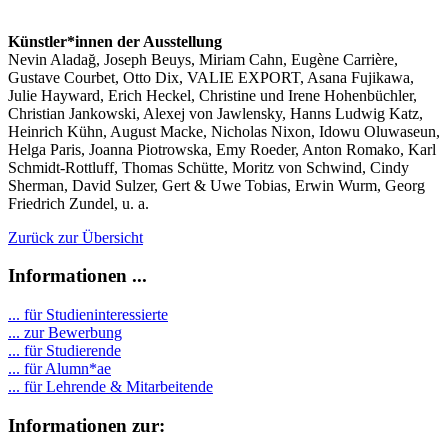
Künstler*innen der Ausstellung
Nevin Aladağ, Joseph Beuys, Miriam Cahn, Eugène Carrière,
Gustave Courbet, Otto Dix, VALIE EXPORT, Asana Fujikawa,
Julie Hayward, Erich Heckel, Christine und Irene Hohenbüchler,
Christian Jankowski, Alexej von Jawlensky, Hanns Ludwig Katz,
Heinrich Kühn, August Macke, Nicholas Nixon, Idowu Oluwaseun,
Helga Paris, Joanna Piotrowska, Emy Roeder, Anton Romako, Karl
Schmidt-Rottluff, Thomas Schütte, Moritz von Schwind, Cindy
Sherman, David Sulzer, Gert & Uwe Tobias, Erwin Wurm, Georg
Friedrich Zundel, u. a.
Zurück zur Übersicht
Informationen ...
... für Studieninteressierte
... zur Bewerbung
... für Studierende
...
für Alumn*ae
... für Lehrende & Mitarbeitende
Informationen zur: