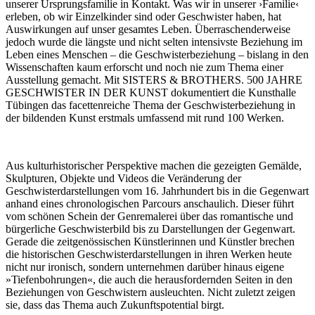
unserer Ursprungsfamilie in Kontakt. Was wir in unserer ›Familie‹
erleben, ob wir Einzelkinder sind oder Geschwister haben, hat
Auswirkungen auf unser gesamtes Leben. Überraschenderweise
jedoch wurde die längste und nicht selten intensivste Beziehung im
Leben eines Menschen – die Geschwisterbeziehung – bislang in den
Wissenschaften kaum erforscht und noch nie zum Thema einer
Ausstellung gemacht. Mit SISTERS & BROTHERS. 500 JAHRE
GESCHWISTER IN DER KUNST dokumentiert die Kunsthalle
Tübingen das facettenreiche Thema der Geschwisterbeziehung in
der bildenden Kunst erstmals umfassend mit rund 100 Werken.
Aus kulturhistorischer Perspektive machen die gezeigten Gemälde,
Skulpturen, Objekte und Videos die Veränderung der
Geschwisterdarstellungen vom 16. Jahrhundert bis in die Gegenwart
anhand eines chronologischen Parcours anschaulich. Dieser führt
vom schönen Schein der Genremalerei über das romantische und
bürgerliche Geschwisterbild bis zu Darstellungen der Gegenwart.
Gerade die zeitgenössischen Künstlerinnen und Künstler brechen
die historischen Geschwisterdarstellungen in ihren Werken heute
nicht nur ironisch, sondern unternehmen darüber hinaus eigene
»Tiefenbohrungen«, die auch die herausfordernden Seiten in den
Beziehungen von Geschwistern ausleuchten. Nicht zuletzt zeigen
sie, dass das Thema auch Zukunftspotential birgt.