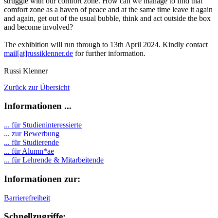
struggle with our comfort zone. How can we manage to find that
comfort zone as a haven of peace and at the same time leave it again
and again, get out of the usual bubble, think and act outside the box
and become involved?
The exhibition will run through to 13th April 2024. Kindly contact
mail[at]russiklenner.de
for further information.
Russi Klenner
Zurück zur Übersicht
Informationen ...
... für Studieninteressierte
... zur Bewerbung
... für Studierende
...
für Alumn*ae
... für Lehrende & Mitarbeitende
Informationen zur:
Barrierefreiheit
Schnellzugriffe: