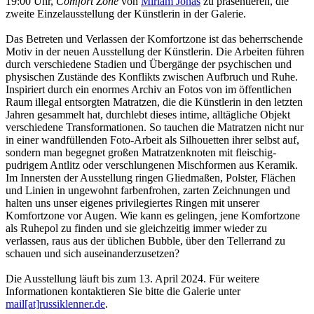
19:00 Uhr,
Comfort Zone
von
Miriam Jonas
zu präsentieren, die
zweite Einzelausstellung der Künstlerin in der Galerie.
Das Betreten und Verlassen der Komfortzone ist das beherrschende
Motiv in der neuen Ausstellung der Künstlerin. Die Arbeiten führen
durch verschiedene Stadien und Übergänge der psychischen und
physischen Zustände des Konflikts zwischen Aufbruch und Ruhe.
Inspiriert durch ein enormes Archiv an Fotos von im öffentlichen
Raum illegal entsorgten Matratzen, die die Künstlerin in den letzten
Jahren gesammelt hat, durchlebt dieses intime, alltägliche Objekt
verschiedene Transformationen. So tauchen die Matratzen nicht nur
in einer wandfüllenden Foto-Arbeit als Silhouetten ihrer selbst auf,
sondern man begegnet großen Matratzenknoten mit fleischig-
pudrigem Antlitz oder verschlungenen Mischformen aus Keramik.
Im Innersten der Ausstellung ringen Gliedmaßen, Polster, Flächen
und Linien in ungewohnt farbenfrohen, zarten Zeichnungen und
halten uns unser eigenes privilegiertes Ringen mit unserer
Komfortzone vor Augen. Wie kann es gelingen, jene Komfortzone
als Ruhepol zu finden und sie gleichzeitig immer wieder zu
verlassen, raus aus der üblichen Bubble, über den Tellerrand zu
schauen und sich auseinanderzusetzen?
Die Ausstellung läuft bis zum 13. April 2024. Für weitere
Informationen kontaktieren Sie bitte die Galerie unter
mail[at]russiklenner.de
.