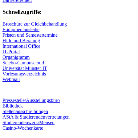
Barrierefreiheit
Schnellzugriffe:
Broschüre zur Gleichbehandlung
Equipmentausleihe
Fristen und Semestertermine
Hilfe und Beratung
International Office
IT-Portal
Organigramm
Sciebo-Campuscloud
Universität Münster-IT
Vorlesungsverzeichnis
Webmail
Pressestelle/Ausstellungsbüro
Bibliothek
Stellenausschreibungen
AStA & Studierendenvertretungen
Studierendenwerk/Mensen
Casino-Wochenkarte